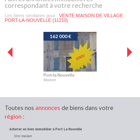
correspondant à votre recherche
Les biens similaires pour :
VENTE MAISON DE VILLAGE
PORT-LA-NOUVELLE (11210)
162 000 €
197 0
Port-la-Nouvelle
Roquefor
Maison
Maison de 
Toutes nos
annonces
de biens dans votre
région
:
acheter un bien immobilier à Port La Nouvelle
Une maison