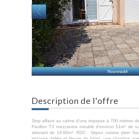
Nouveauté
description de l'offre
Stop affaire au calme d'une impasse à 700 mètres de
Pavillon T3 mezzanine meublé d'environ 51m² de su
attenant de 14.60m². RDC : Séjour cuisine plein Su
terrasse dallée et fleurie de 54m², une chambre ave