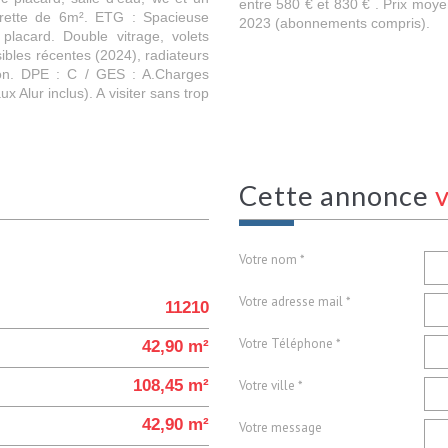
entre 580 € et 830 € . Prix moy
rette de 6m². ETG : Spacieuse
2023 (abonnements compris).
acard. Double vitrage, volets
sibles récentes (2024), radiateurs
tion. DPE : C / GES : A.Charges
 Alur inclus). A visiter sans trop
cette annonce
v
Votre nom *
Votre adresse mail *
11210
Votre Téléphone *
42,90 m²
108,45 m²
Votre ville *
42,90 m²
Votre message