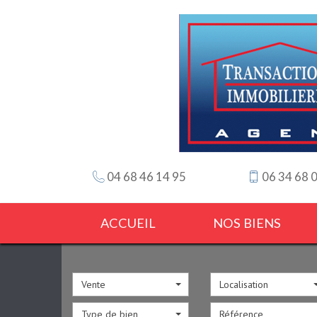
04 68 46 14 95
06 34 68 
ACCUEIL
NOS BIENS
Vente
Localisation
Type de bien