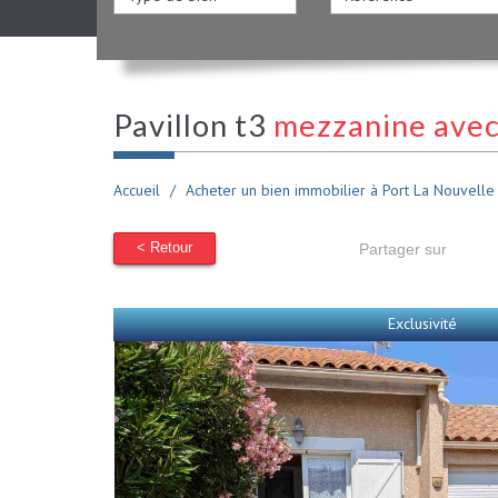
pavillon t3
mezzanine avec
Accueil
Acheter un bien immobilier à Port La Nouvelle
< Retour
Partager sur
Exclusivité