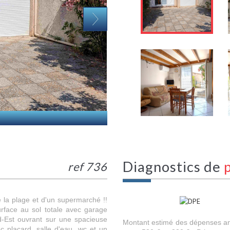
diagnostics de
ref 736
 la plage et d'un supermarché !!
rface au sol totale avec garage
d-Est ouvrant sur une spacieuse
Montant estimé des dépenses an
c placard, salle d'eau, wc et un