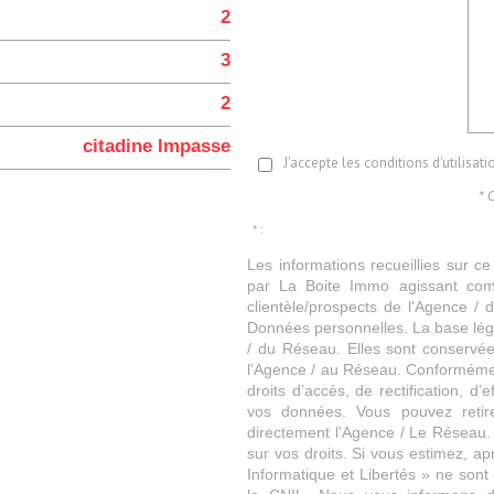
2
3
2
citadine Impasse
J'accepte les conditions d'utilisat
* 
* :
Les informations recueillies sur ce
par La Boite Immo agissant comm
clientèle/prospects de l'Agence 
Données personnelles. La base légal
/ du Réseau. Elles sont conservé
l'Agence / au Réseau. Conformément
droits d’accès, de rectification, d’
vos données. Vous pouvez retir
directement l’Agence / Le Réseau.
sur vos droits. Si vous estimez, ap
Informatique et Libertés » ne son