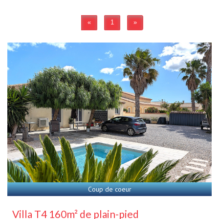
«
1
»
Coup de coeur
Villa T4 160m² de plain-pied